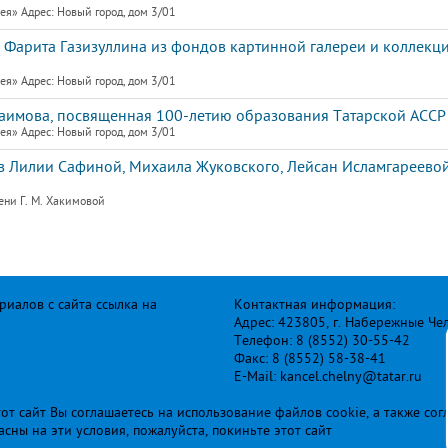
я» Адрес: Новый город, дом 3/01
 Фарита Газизуллина из фондов картинной галереи и коллекц
я» Адрес: Новый город, дом 3/01
Гаимова, посвященная 100-летию образования Татарской АССР
я» Адрес: Новый город, дом 3/01
 Лилии Сафиной, Михаила Жуковского, Лейсан Исламгареевой
ени Г. М. Хакимовой
иалов с сайта ссылка на
Контактная информация:
Адрес: 423805, г. Набережные Че
Телефон: 8 (8552) 30-55-42
Факс: 8 (8552) 58-38-41
E-Mail: kancel.chelny@tatar.ru
т сайт Вы соглашаетесь на использование файлов cookie, а также сог
ласны на эти условия, пожалуйста, покиньте этот сайт