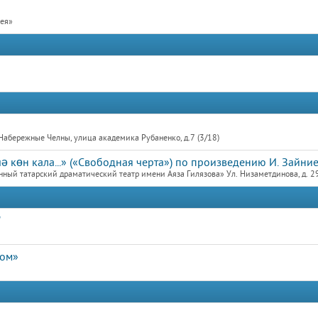
рея»
Набережные Челны, улица академика Рубаненко, д.7 (3/18)
 көн кала...» («Свободная черта») по произведению И. Зайни
ный татарский драматический театр имени Аяза Гилязова» Ул. Низаметдинова, д. 2
"
дом»