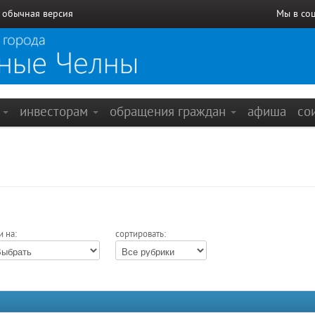
/
обычная версия
Мы в со
е
инвесторам
обращения граждан
афиша
со
и на:
сортировать: