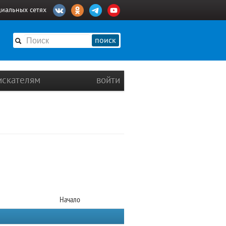
циальных сетях
поиск
искателям
войти
Начало