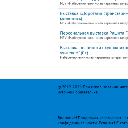
МБУ «Набережночелнинская картинная галере
Выставка «Дорогами странствий»
(живопись)
МБУ «Набережночелнинская картинная галере
Персональная выставка Рашита 
МБУ «Набережночелнинская картинная галере
Выставка челнинских художников
учителем" (0+)
Набережночелнинская картинная галерея им
© 2012-2026 При использовании матер
источник обязательна.
Внимание! Продолжая использовать это
конфиденциальности
. Если вы НЕ сог