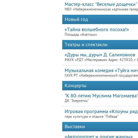
Мастер-класс "Веселые дощечки"
МБУ «Набережночелнинская картинная гале
Новый год
«Тайна волшебного посоха!»
Площадь «Азатлык»
Театры и спектакли
«Дуры мы, дуры» Д. Салимзянов
МАУК «РДТ «Мастеровые» Адрес: 423810, г. 
Музыкальная комедия «Туйга ничә
ГАУК РТ «Набережночелнинский государствен
Концерты
"К 80-летию Муслима Магомаева
ДК "Энергетик"
Игровая программа «Клоуны ря
парк культуры и отдыха "Победа"
Выставки
«Автопортрет и другие жанры»