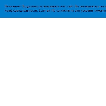
Внимание! Продолжая использовать этот сайт Вы соглашаетесь на и
конфиденциальности
. Если вы НЕ согласны на эти условия, пожалу