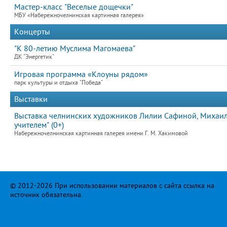
Мастер-класс "Веселые дощечки"
МБУ «Набережночелнинская картинная галерея»
Концерты
"К 80-летию Муслима Магомаева"
ДК "Энергетик"
Игровая программа «Клоуны рядом»
парк культуры и отдыха "Победа"
Выставки
Выставка челнинских художников Лилии Сафиной, Михаила
учителем" (0+)
Набережночелнинская картинная галерея имени Г. М. Хакимовой
© 2012-2026 При использовании материалов с сайта ссылка на
источник обязательна.