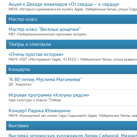
Акция к Декаде инвалидов «От сердца – к сердцу»
МАУК «Историко-краеведческий музей» Адрес: Набережные Челны, улица Гидро
Мастер-класс
Мастер-класс "Веселые дощечки"
МБУ «Набережночелнинская картинная галерея»
Театры и спектакли
«Очень простая история»
МАУК «РДТ «Мастеровые» Адрес: 423810, г. Набережные Челны, улица академик
Концерты
"К 80-летию Муслима Магомаева"
ДК "Энергетик"
Игровая программа «Клоуны рядом»
парк культуры и отдыха "Победа"
Концерт Радика Юльякшина
МАУК «Концертный зал имени Сары Садыковой» Адрес: Набережные Челны, новый
Выставки
Выставка челнинских художников Лилии Сафиной, Михаила