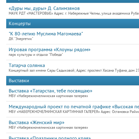
«Дуры мы, дуры» Д. Салимзянов
МАУК РДТ «МАСТЕРОВЫЕ» Адрес: г. Набережные Челны, улица академика Рубане
Концерты
"К 80-летию Муслима Магомаева"
ДК "Энергетик"
Игровая программа «Клоуны рядом»
парк культуры и отдыха "Победа"
Татарча солянка
Концертный зал имени Сары Садыковой; Адрес: проспект Хасана Туфана, дом 2
Выставки
Выставка «Татарстан, тебе посвящаю»
МБУ «Набережночелнинская картинная галерея»
Международный проект по печатной графике «Высокая пе
МБУ «НАБЕРЕЖНОЧЕЛНИНСКАЯ КАРТИННАЯ ГАЛЕРЕЯ» Адрес: Остановка Райисполк
Выставка «Женский мир»
МБУ «Набережночелнинская картинная галерея»
Выставка «Праздники родного края»