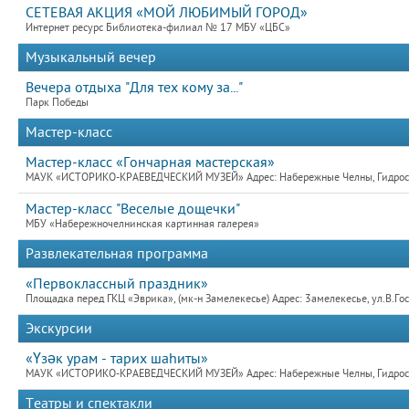
СЕТЕВАЯ АКЦИЯ «МОЙ ЛЮБИМЫЙ ГОРОД»
Интернет ресурс Библиотека-филиал № 17 МБУ «ЦБС»
Музыкальный вечер
Вечера отдыха "Для тех кому за..."
Парк Победы
Мастер-класс
Мастер-класс «Гончарная мастерская»
МАУК «ИСТОРИКО-КРАЕВЕДЧЕСКИЙ МУЗЕЙ» Адрес: Набережные Челны, Гидростр
Мастер-класс "Веселые дощечки"
МБУ «Набережночелнинская картинная галерея»
Развлекательная программа
«Первоклассный праздник»
Площадка перед ГКЦ «Эврика», (мк-н Замелекесье) Адрес: 3амелекесье, ул.В.Го
Экскурсии
«Үзәк урам - тарих шаhиты»
МАУК «ИСТОРИКО-КРАЕВЕДЧЕСКИЙ МУЗЕЙ» Адрес: Набережные Челны, Гидростр
Театры и спектакли