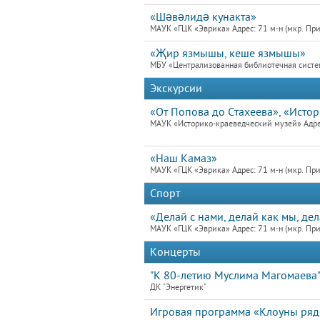
«Шәвәлидә кунакта»
МАУК «ГЦК «Эврика» Адрес: 71 м-н (мкр. При
«Җир язмышы, кеше язмышы»
МБУ «Централизованная библиотечная систем
Экскурсии
«От Попова до Стахеева», «Исто
МАУК «Историко-краеведческий музей» Адре
«Наш Камаз»
МАУК «ГЦК «Эврика» Адрес: 71 м-н (мкр. При
Спорт
«Делай с нами, делай как мы, де
МАУК «ГЦК «Эврика» Адрес: 71 м-н (мкр. При
Концерты
"К 80-летию Муслима Магомаева
ДК "Энергетик"
Игровая программа «Клоуны ря