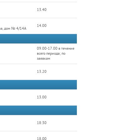
13.40
14.00
ва, дом № 4/14А
09.00-17.00 в течение
всего периода; по
заявкам
13.20
13.00
18:30
18.00