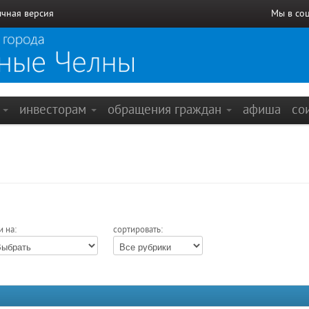
чная версия
Мы в со
е
инвесторам
обращения граждан
афиша
со
и на:
сортировать: