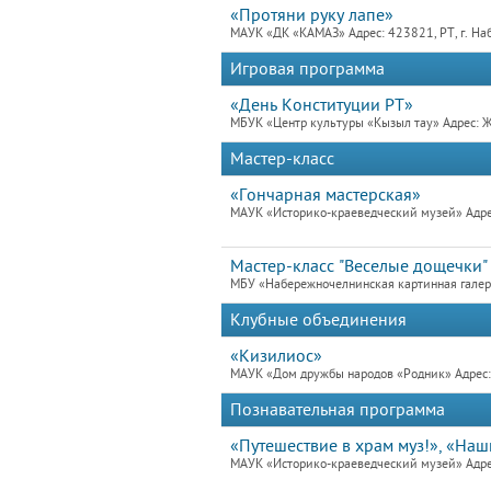
«Протяни руку лапе»
МАУК «ДК «КАМАЗ» Адрес: 423821, РТ, г. На
Игровая программа
«День Конституции РТ»
МБУК «Центр культуры «Кызыл тау» Адрес: Жи
Мастер-класс
«Гончарная мастерская»
МАУК «Историко-краеведческий музей» Адре
Мастер-класс "Веселые дощечки"
МБУ «Набережночелнинская картинная гале
Клубные объединения
«Кизилиос»
МАУК «Дом дружбы народов «Родник» Адрес: 
Познавательная программа
«Путешествие в храм муз!», «На
МАУК «Историко-краеведческий музей» Адре