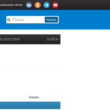
циальных сетях
поиск
искателям
войти
Начало