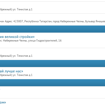
брежный) ул. Тенистая д.1
а» Адрес: 423807, Республика Татарстан, город Набережные Челны, бульвар Ямаше
рия великой стройки»
с: Набережные Челны, улица Гидростроителей, 16
брежный) ул. Тенистая д.1
лай лучше нас»
брежный) ул. Тенистая д.1
"
дом»