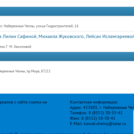
с: Набережные Челны, улица Гидростроителей, 16
 Лилии Сафиной, Михаила Жуковского, Лейсан Исламгареевой
ени Г. М. Хакимовой
бережные Челны, пр.Мира, 87/22
иалов с сайта ссылка на
Контактная информация:
Адрес: 423805, г. Набережные Че
Телефон: 8 (8552) 30-55-42
Факс: 8 (8552) 58-38-41
E-Mail: kancel.chelny@tatar.ru