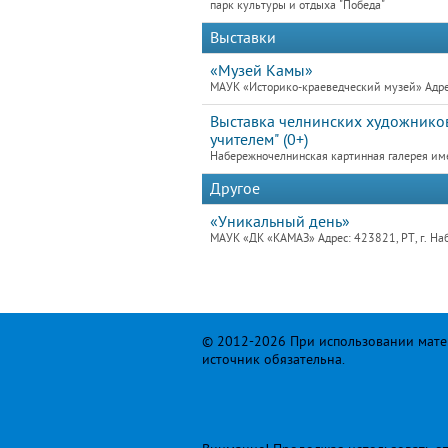
парк культуры и отдыха "Победа"
Выставки
«Музей Камы»
МАУК «Историко-краеведческий музей» Адре
Выставка челнинских художников
учителем" (0+)
Набережночелнинская картинная галерея им
Другое
«Уникальный день»
МАУК «ДК «КАМАЗ» Адрес: 423821, РТ, г. На
© 2012-2026 При использовании матер
источник обязательна.