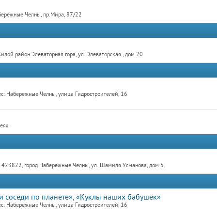
бережные Челны, пр.Мира, 87/22
лой район Элеваторная гора, ул. Элеваторская , дом 20
с: Набережные Челны, улица Гидростроителей, 16
рея»
423822, город Набережные Челны, ул. Шамиля Усманова, дом 5.
ши соседи по планете», «Куклы наших бабушек»
с: Набережные Челны, улица Гидростроителей, 16