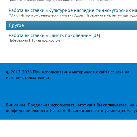
Работа выставки «Культурное наследие финно-угорских н
МАУК «Историко-краеведческий музей» Адрес: Набережные Челны, улица Гидро
Другое
Работа выставки «Память поколений» (0+)
Набережная Г.Тукая под мостом
© 2012-2026 При использовании материалов с сайта ссылка на
источник обязательна.
Внимание! Продолжая использовать этот сайт Вы соглашаетесь на и
конфиденциальности
. Если вы НЕ согласны на эти условия, пожалу