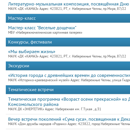
Литературно-музыкальная композиция, посвящённая Дню 
МАУК «ДК «КАМАЗ» Адрес: 423821, РТ, г. Набережные Челны, пр.Мира, 87/22
Мастер-класс
Мастер-класс "Веселые дощечки"
МБУ «Набережночелнинская картинная галерея»
Конкурсы, фестивали
«Мы выбираем жизнь»
МАУК «ДК «КАМАЗ» Адрес: 423821, РТ, г. Набережные Челны, пр.Мира, 87/22
Экскурсии
«История города с древнейших времен до современности»
МАУК «Историко-краеведческий музей» Адрес: Набережные Челны, улица Гидро
Тематические встречи
Тематическая программа «Возраст осени прекрасной» ко 
Комсомольского района
МАУК ДК «ЭНЕРГЕТИК» Адрес: Набережная им. Г.Тукая , д.31
Вечер встречи поколений «Сума суса», посвященная к Дек
МАУК «Дом дружбы народов «Родник» Адрес: 423822, город Набережные Челны,