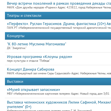
Вечер встречи поколений в рамках проведения декады ст
МАУК «Дом дружбы народов «Родник» Адрес: 423822, город Набережные Челны,
Театры и спектакли
«Перфекто». Руслан Герасимов. Драма, фантастика (10+) 
ГАУК РТ «Набережночелнинский государственный татарский драматический теат
Концерты
"К 80-летию Муслима Магомаева"
ДК "Энергетик"
Игровая программа «Клоуны рядом»
парк культуры и отдыха "Победа"
Концерт Данира Сабирова
МАУК «Концертный зал имени Сары Садыковой» Адрес: Набережные Челны, новый
Выставки
«Музей открывает запасники»
МБУ «Набережночелнинская картинная галерея» Адрес: Новый город, дом 3/01
Выставка челнинских художников Лилии Сафиной, Михаила
учителем" (0+)
Набережночелнинская картинная галерея имени Г. М. Хакимовой