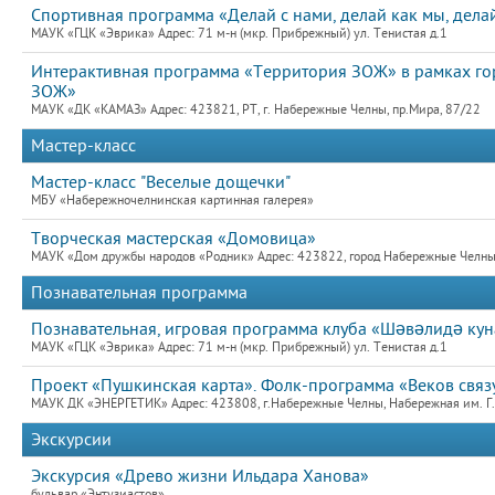
Спортивная программа «Делай с нами, делай как мы, дела
МАУК «ГЦК «Эврика» Адрес: 71 м-н (мкр. Прибрежный) ул. Тенистая д.1
Интерактивная программа «Территория ЗОЖ» в рамках го
ЗОЖ»
МАУК «ДК «КАМАЗ» Адрес: 423821, РТ, г. Набережные Челны, пр.Мира, 87/22
Мастер-класс
Мастер-класс "Веселые дощечки"
МБУ «Набережночелнинская картинная галерея»
Творческая мастерская «Домовица»
МАУК «Дом дружбы народов «Родник» Адрес: 423822, город Набережные Челны,
Познавательная программа
Познавательная, игровая программа клуба «Шәвәлидә кун
МАУК «ГЦК «Эврика» Адрес: 71 м-н (мкр. Прибрежный) ул. Тенистая д.1
Проект «Пушкинская карта». Фолк-программа «Веков связу
МАУК ДК «ЭНЕРГЕТИК» Адрес: 423808, г.Набережные Челны, Набережная им. Г.Т
Экскурсии
Экскурсия «Древо жизни Ильдара Ханова»
бульвар «Энтузиастов»