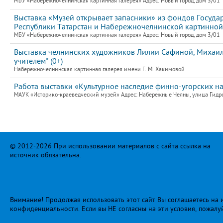
МБУ «Набережночелнинская картинная галерея» Адрес: Новый город, дом 3/01
Выставка «Музей открывает запасники» из фондов Государ
Республики Татарстан и Набережночелнинской картинной 
МБУ «Набережночелнинская картинная галерея» Адрес: Новый город, дом 3/01
Выставка челнинских художников Лилии Сафиной, Михаила
учителем" (0+)
Набережночелнинская картинная галерея имени Г. М. Хакимовой
Работа выставки «Культурное наследие финно-угорских н
МАУК «Историко-краеведческий музей» Адрес: Набережные Челны, улица Гидро
© 2012-2026 При использовании материалов с сайта ссылка на
источник обязательна.
Внимание! Продолжая использовать этот сайт Вы соглашаетесь на и
конфиденциальности
. Если вы НЕ согласны на эти условия, пожалу