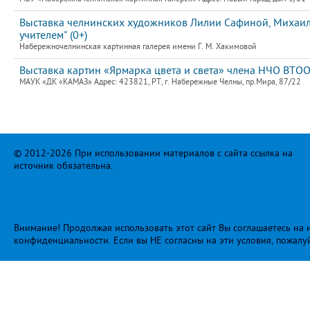
Выставка челнинских художников Лилии Сафиной, Михаила
учителем" (0+)
Набережночелнинская картинная галерея имени Г. М. Хакимовой
Выставка картин «Ярмарка цвета и света» члена НЧО ВТ
МАУК «ДК «КАМАЗ» Адрес: 423821, РТ, г. Набережные Челны, пр.Мира, 87/22
© 2012-2026 При использовании материалов с сайта ссылка на
источник обязательна.
Внимание! Продолжая использовать этот сайт Вы соглашаетесь на и
конфиденциальности
. Если вы НЕ согласны на эти условия, пожалу