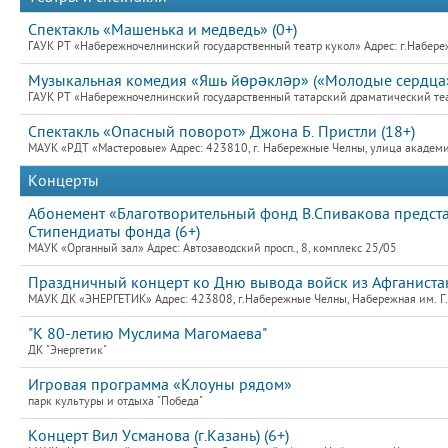
Спектакль «Машенька и медведь» (0+)
ГАУК РТ «Набережночелнинский государственный театр кукол» Адрес: г.Набер
Музыкальная комедия «Яшь йөрәкләр» («Молодые сердца»
ГАУК РТ «Набережночелнинский государственный татарский драматический теат
Спектакль «Опасный поворот» Джона Б. Пристли (18+)
МАУК «РДТ «Мастеровые» Адрес: 423810, г. Набережные Челны, улица академик
Концерты
Абонемент «Благотворительный фонд В.Спивакова предст
Стипендиаты фонда (6+)
МАУК «Органный зал» Адрес: Автозаводский просп., 8, комплекс 25/05
Праздничный концерт ко Дню вывода войск из Афганиста
МАУК ДК «ЭНЕРГЕТИК» Адрес: 423808, г.Набережные Челны, Набережная им. Г.Т
"К 80-летию Муслима Магомаева"
ДК "Энергетик"
Игровая программа «Клоуны рядом»
парк культуры и отдыха "Победа"
Концерт Вил Усманова (г.Казань) (6+)