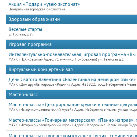
Акция «Подари музею экспонат»
Центральная городская библиотека
Здоровый образ жизни
Веселые старты
ул Гостева, д 29
Игровая программа
Интеллектуально-познавательная, игровая программа «Вы
МАУК «ГЦК «Эврика» Адрес: 71 м-н (мкр. Прибрежный) ул. Тенистая д.1
Виртуальный концертный зал
День Святого Валентина «Валентинка на немецком языке» 
МАУК «Дом дружбы народов «Родник» Адрес: 423822, город Набережные Челны,
Мастер-класс
Мастер-классы «Декорирование кружки в технике декупаж»
МАУК «Историко-краеведческий музей» Адрес: Набережные Челны, улица Гидро
Мастер-классы «Гончарная мастерская», «Панно из трав», 
МАУК «Историко-краеведческий музей» Адрес: Набережные Челны, улица Гидро
Мастер-классы в творческом кружке «Цветик- семицветик