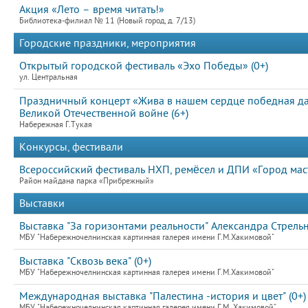
Акция «Лето – время читать!»
Библиотека-филиал № 11 (Новый город, д. 7/13)
Городские праздники, мероприятия
Открытый городской фестиваль «Эхо Победы» (0+)
ул. Центральная
Праздничный концерт «Жива в нашем сердце победная д
Великой Отечественной войне (6+)
Набережная Г.Тукая
Конкурсы, фестивали
Всероссийский фестиваль НХП, ремёсел и ДПИ «Город мас
Район майдана парка «Прибрежный»
Выставки
Выставка "За горизонтами реальности" Александра Стрельн
МБУ "Набережночелнинская картинная галерея имени Г.М.Хакимовой"
Выставка "Сквозь века" (0+)
МБУ "Набережночелнинская картинная галерея имени Г.М.Хакимовой"
Международная выставка "Палестина -история и цвет" (0+)
МБУ "Набережночелнинская картинная галерея имени Г.М. Хакимовой"