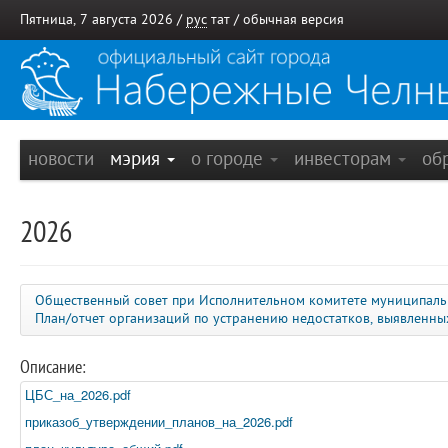
Пятница, 7 августа 2026 /
рус
тат
/
обычная версия
новости
мэрия
о городе
инвесторам
об
2026
Общественный совет при Исполнительном комитете муниципаль
План/отчет организаций по устранению недостатков, выявленн
Описание:
ЦБС_на_2026.pdf
приказоб_утверждении_планов_на_2026.pdf