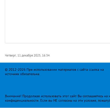
Четверг, 11 декабря 2025, 16:34
© 2012-2026 При использовании материалов с сайта ссылка на
источник обязательна.
Внимание! Продолжая использовать этот сайт Вы соглашаетесь на и
конфиденциальности
. Если вы НЕ согласны на эти условия, пожалу