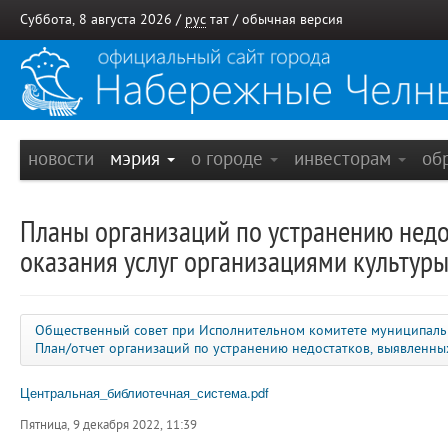
Суббота, 8 августа 2026 /
рус
тат
/
обычная версия
новости
мэрия
о городе
инвесторам
об
Планы организаций по устранению недо
оказания услуг организациями культуры
Общественный совет при Исполнительном комитете муниципаль
План/отчет организаций по устранению недостатков, выявленн
Центральная_библиотечная_система.pdf
Пятница, 9 декабря 2022, 11:39