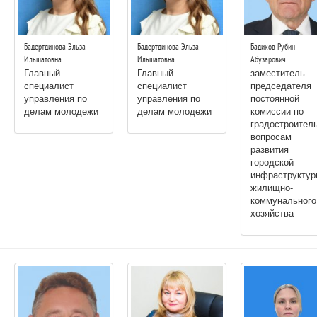
Бадертдинова Эльза
Бадертдинова Эльза
Бадиков Рубин
Ильшатовна
Ильшатовна
Абузарович
Главный
Главный
заместитель
специалист
специалист
председателя
управления по
управления по
постоянной
делам молодежи
делам молодежи
комиссии по
градостроитель
вопросам
развития
городской
инфраструктур
жилищно-
коммунального
хозяйства