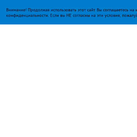
Внимание! Продолжая использовать этот сайт Вы соглашаетесь на и
конфиденциальности
. Если вы НЕ согласны на эти условия, пожалу