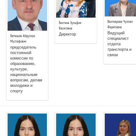
Бахтиярова Чулпан
Бахтина Зульфия
Фаритовна
Васиговна
Ведущий
Директор
Батюшов Абдулхак
специалист
Мустафович
отдела
председатель
транспорта и
постоянной
связи
комиссии по
образованию,
культуре,
национальным
вопросам, делам
молодежи и
спорту