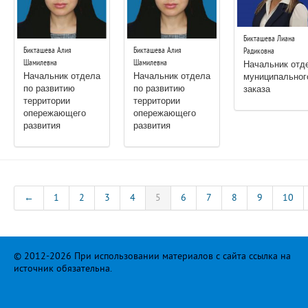
Бикташева Лиана
Бикташева Алия
Бикташева Алия
Радиковна
Начальник отд
Шамилевна
Шамилевна
Начальник отдела
Начальник отдела
муниципальног
по развитию
по развитию
заказа
территории
территории
опережающего
опережающего
развития
развития
←
1
2
3
4
5
6
7
8
9
10
© 2012-2026 При использовании материалов с сайта ссылка на
источник обязательна.