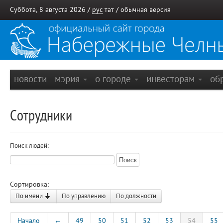
Суббота, 8 августа 2026 /
рус
тат
/
обычная версия
новости
мэрия
о городе
инвесторам
об
Сотрудники
Поиск людей:
Сортировка:
По имени
По управлению
По должности
Начало
←
49
50
51
52
53
54
55