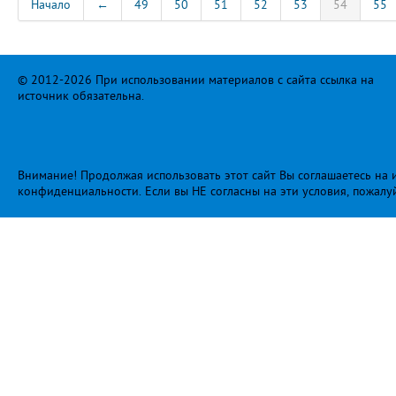
Начало
←
49
50
51
52
53
54
55
© 2012-2026 При использовании материалов с сайта ссылка на
источник обязательна.
Внимание! Продолжая использовать этот сайт Вы соглашаетесь на и
конфиденциальности
. Если вы НЕ согласны на эти условия, пожалу