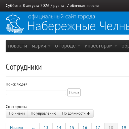
Суббота, 8 августа 2026 /
рус
тат
/
обычная версия
новости
мэрия
о городе
инвесторам
об
Сотрудники
Поиск людей:
Сортировка:
По имени
По управлению
По должности
Начало
←
13
14
15
16
17
18
19