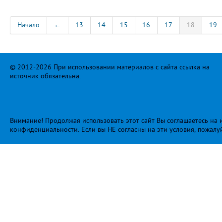
Начало
←
13
14
15
16
17
18
19
© 2012-2026 При использовании материалов с сайта ссылка на
источник обязательна.
Внимание! Продолжая использовать этот сайт Вы соглашаетесь на и
конфиденциальности
. Если вы НЕ согласны на эти условия, пожалу