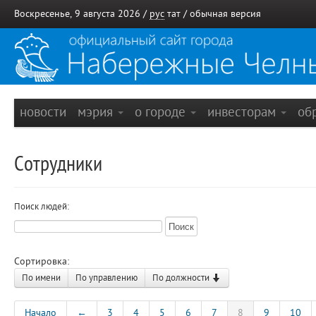
Воскресенье, 9 августа 2026 /
рус
тат
/
обычная версия
новости
мэрия
о городе
инвесторам
об
Сотрудники
Поиск людей:
Сортировка:
По имени
По управлению
По должности
Начало
←
3
4
5
6
7
8
9
10