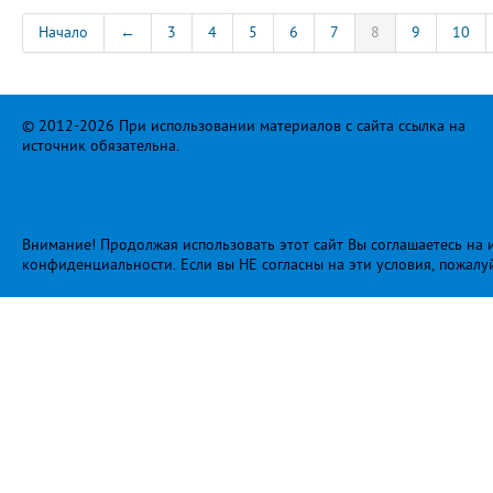
Начало
←
3
4
5
6
7
8
9
10
© 2012-2026 При использовании материалов с сайта ссылка на
источник обязательна.
Внимание! Продолжая использовать этот сайт Вы соглашаетесь на и
конфиденциальности
. Если вы НЕ согласны на эти условия, пожалу