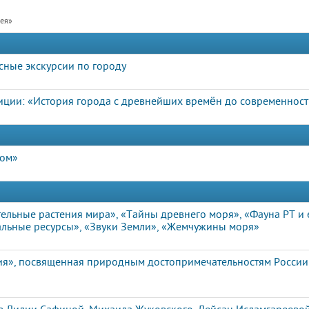
рея»
сные экскурсии по городу
иции: «История города с древнейших времён до современнос
дом»
ельные растения мира», «Тайны древнего моря», «Фауна РТ и 
льные ресурсы», «Звуки Земли», «Жемчужины моря»
ия», посвященная природным достопримечательностям России