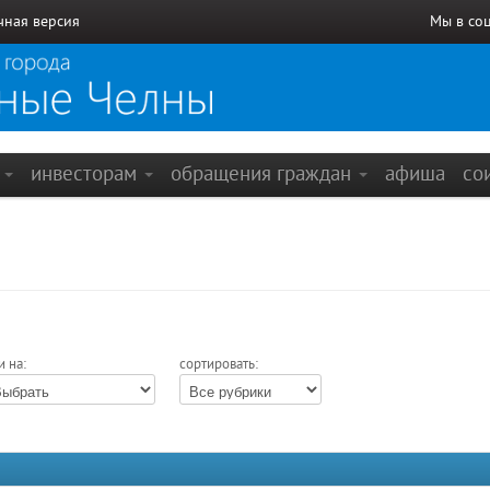
чная версия
Мы в со
е
инвесторам
обращения граждан
афиша
со
и на:
сортировать: