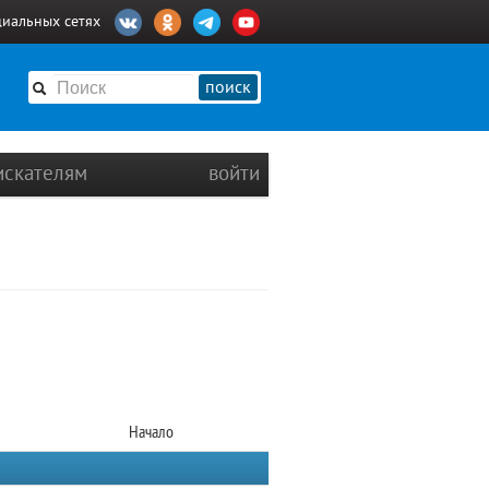
циальных сетях
поиск
искателям
войти
Начало