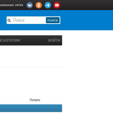
циальных сетях
поиск
искателям
войти
Начало