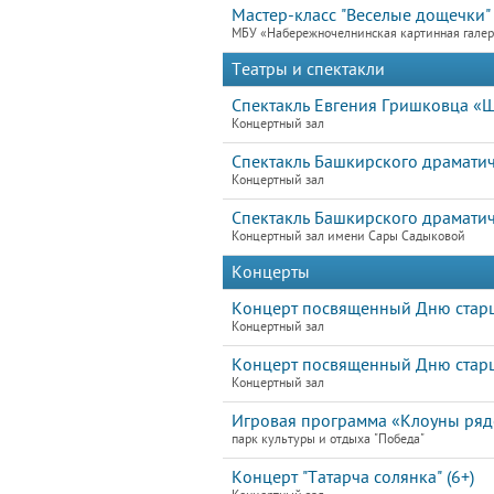
Мастер-класс "Веселые дощечки"
МБУ «Набережночелнинская картинная гале
Театры и спектакли
Спектакль Евгения Гришковца «Ш
Концертный зал
Спектакль Башкирского драматиче
Концертный зал
Спектакль Башкирского драматиче
Концертный зал имени Сары Садыковой
Концерты
Концерт посвященный Дню старшег
Концертный зал
Концерт посвященный Дню старшег
Концертный зал
Игровая программа «Клоуны ря
парк культуры и отдыха "Победа"
Концерт "Татарча солянка" (6+)