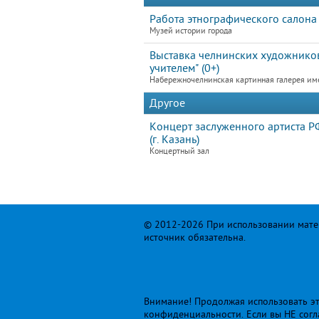
Работа этнографического салона
Музей истории города
Выставка челнинских художников
учителем" (0+)
Набережночелнинская картинная галерея им
Другое
Концерт заслуженного артиста РФ
(г. Казань)
Концертный зал
© 2012-2026 При использовании матер
источник обязательна.
Внимание! Продолжая использовать это
конфиденциальности
. Если вы НЕ сог