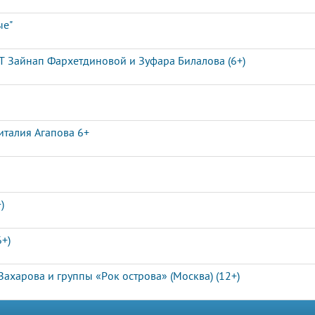
ые"
Т Зайнап Фархетдиновой и Зуфара Билалова (6+)
италия Агапова 6+
)
+)
харова и группы «Рок острова» (Москва) (12+)