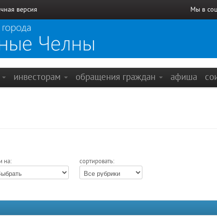
чная версия
Мы в со
е
инвесторам
обращения граждан
афиша
со
и на:
сортировать: