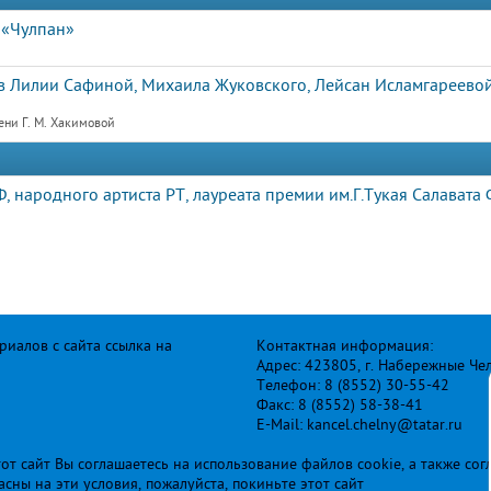
 «Чулпан»
 Лилии Сафиной, Михаила Жуковского, Лейсан Исламгареевой
ени Г. М. Хакимовой
, народного артиста РТ, лауреата премии им.Г.Тукая Салавата
иалов с сайта ссылка на
Контактная информация:
Адрес: 423805, г. Набережные Че
Телефон: 8 (8552) 30-55-42
Факс: 8 (8552) 58-38-41
E-Mail: kancel.chelny@tatar.ru
т сайт Вы соглашаетесь на использование файлов cookie, а также сог
ласны на эти условия, пожалуйста, покиньте этот сайт