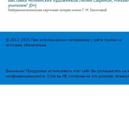
Выставка челнинских художников Лилии Сафиной, Михаила
учителем" (0+)
Набережночелнинская картинная галерея имени Г. М. Хакимовой
© 2012-2026 При использовании материалов с сайта ссылка на
источник обязательна.
Внимание! Продолжая использовать этот сайт Вы соглашаетесь на и
конфиденциальности
. Если вы НЕ согласны на эти условия, пожалу