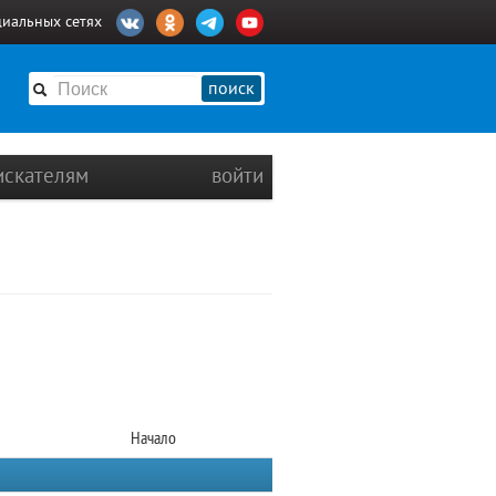
циальных сетях
поиск
искателям
войти
Начало