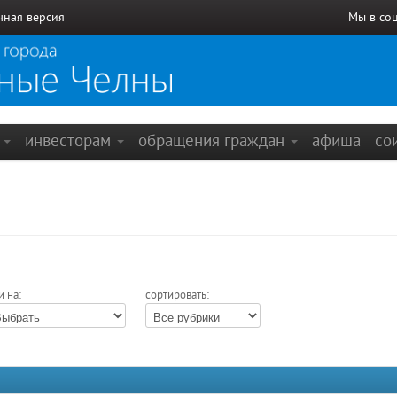
чная версия
Мы в со
е
инвесторам
обращения граждан
афиша
со
и на:
сортировать: