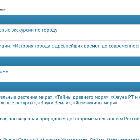
рея»
сные экскурсии по городу
иции: «История города с древнейших времён до современнос
дом»
ельные растения мира», «Тайны древнего моря», «Фауна РТ и 
льные ресурсы», «Звуки Земли», «Жемчужины моря»
ия», посвященная природным достопримечательностям России