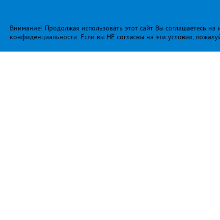
Внимание! Продолжая использовать этот сайт Вы соглашаетесь на и
конфиденциальности
. Если вы НЕ согласны на эти условия, пожалу