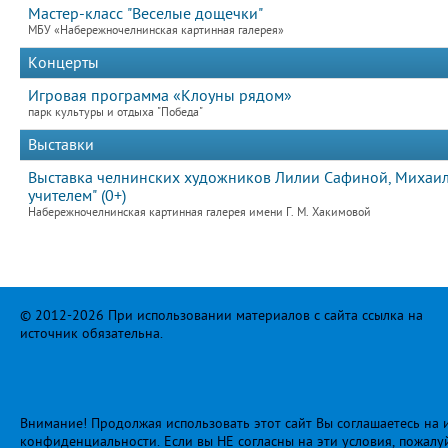
Мастер-класс "Веселые дощечки"
МБУ «Набережночелнинская картинная галерея»
Концерты
Игровая программа «Клоуны рядом»
парк культуры и отдыха "Победа"
Выставки
Выставка челнинских художников Лилии Сафиной, Михаила
учителем" (0+)
Набережночелнинская картинная галерея имени Г. М. Хакимовой
© 2012-2026 При использовании материалов с сайта ссылка на
источник обязательна.
Внимание! Продолжая использовать этот сайт Вы соглашаетесь на и
конфиденциальности
. Если вы НЕ согласны на эти условия, пожалу