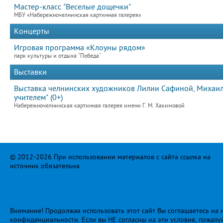
Мастер-класс "Веселые дощечки"
МБУ «Набережночелнинская картинная галерея»
Концерты
Игровая программа «Клоуны рядом»
парк культуры и отдыха "Победа"
Выставки
Выставка челнинских художников Лилии Сафиной, Михаила
учителем" (0+)
Набережночелнинская картинная галерея имени Г. М. Хакимовой
© 2012-2026 При использовании материалов с сайта ссылка на
источник обязательна.
Внимание! Продолжая использовать этот сайт Вы соглашаетесь на и
конфиденциальности
. Если вы НЕ согласны на эти условия, пожалу