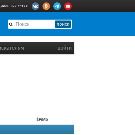
циальных сетях
поиск
искателям
войти
Начало