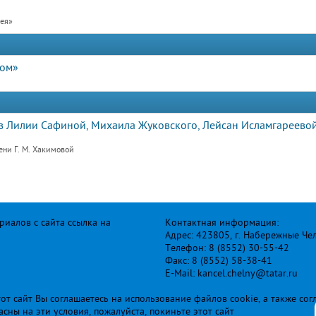
рея»
дом»
 Лилии Сафиной, Михаила Жуковского, Лейсан Исламгареевой
ени Г. М. Хакимовой
иалов с сайта ссылка на
Контактная информация:
Адрес: 423805, г. Набережные Че
Телефон: 8 (8552) 30-55-42
Факс: 8 (8552) 58-38-41
E-Mail: kancel.chelny@tatar.ru
т сайт Вы соглашаетесь на использование файлов cookie, а также сог
ласны на эти условия, пожалуйста, покиньте этот сайт