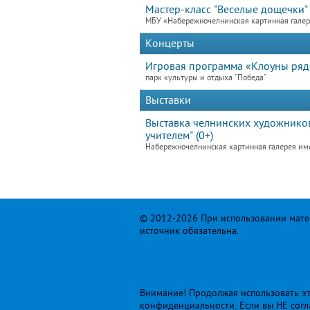
Мастер-класс "Веселые дощечки"
МБУ «Набережночелнинская картинная гале
Концерты
Игровая программа «Клоуны ря
парк культуры и отдыха "Победа"
Выставки
Выставка челнинских художников
учителем" (0+)
Набережночелнинская картинная галерея им
© 2012-2026 При использовании матер
источник обязательна.
Внимание! Продолжая использовать это
конфиденциальности
. Если вы НЕ сог