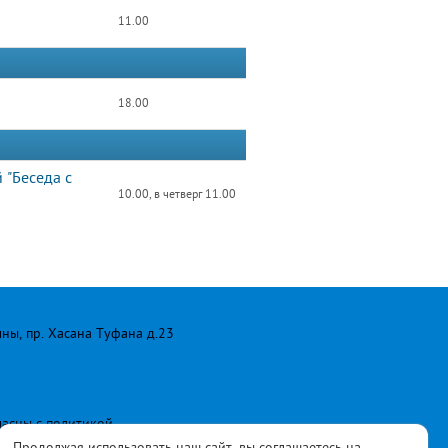
11.00
18.00
 "Беседа с
10.00, в четверг 11.00
лны, пр. Хасана Туфана д.23
ласны с
политикой
Продолжая использовать наш сайт, вы соглашаетесь на