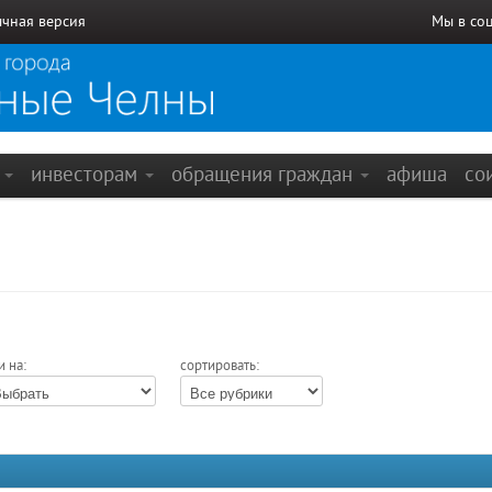
чная версия
Мы в со
е
инвесторам
обращения граждан
афиша
со
и на:
сортировать: