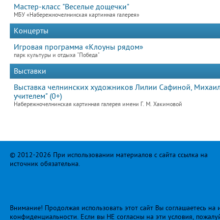
Мастер-класс "Веселые дощечки"
МБУ «Набережночелнинская картинная галерея»
Концерты
Игровая программа «Клоуны рядом»
парк культуры и отдыха "Победа"
Выставки
Выставка челнинских художников Лилии Сафиной, Михаила
учителем" (0+)
Набережночелнинская картинная галерея имени Г. М. Хакимовой
© 2012-2026 При использовании материалов с сайта ссылка на
источник обязательна.
Внимание! Продолжая использовать этот сайт Вы соглашаетесь на и
конфиденциальности
. Если вы НЕ согласны на эти условия, пожалу