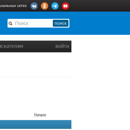
циальных сетях
поиск
искателям
войти
Начало