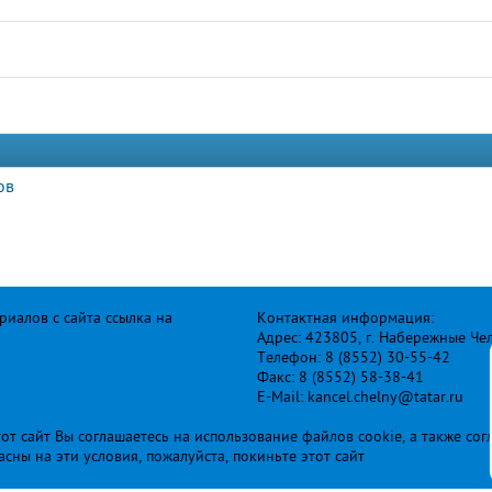
ов
иалов с сайта ссылка на
Контактная информация:
Адрес: 423805, г. Набережные Че
Телефон: 8 (8552) 30-55-42
Факс: 8 (8552) 58-38-41
E-Mail: kancel.chelny@tatar.ru
т сайт Вы соглашаетесь на использование файлов cookie, а также сог
ласны на эти условия, пожалуйста, покиньте этот сайт