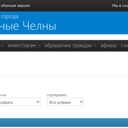
/
обычная версия
Мы в со
е
инвесторам
обращения граждан
афиша
со
и на:
сортировать: