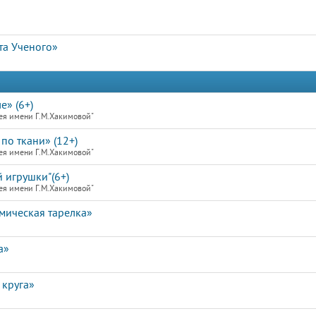
ота Ученого»
е» (6+)
ея имени Г.М.Хакимовой"
по ткани» (12+)
ея имени Г.М.Хакимовой"
 игрушки"(6+)
ея имени Г.М.Хакимовой"
мическая тарелка»
а»
 круга»