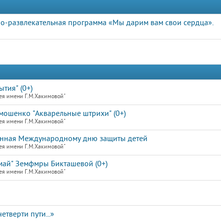
о-развлекательная программа «Мы дарим вам свои сердца».
тия" (0+)
ея имени Г.М.Хакимовой"
мошенко "Акварельные штрихи" (0+)
ея имени Г.М.Хакимовой"
енная Международному дню защиты детей
ея имени Г.М.Хакимовой"
май" Земфмры Бикташевой (0+)
ея имени Г.М.Хакимовой"
етверти пути...»