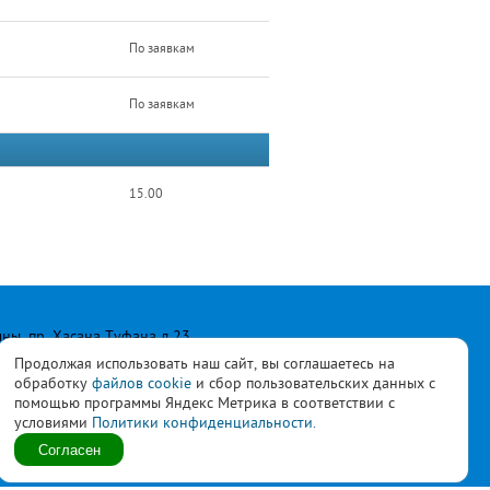
По заявкам
По заявкам
15.00
лны, пр. Хасана Туфана д.23
Продолжая использовать наш сайт, вы соглашаетесь на
обработку
файлов cookie
и сбор пользовательских данных с
помощью программы Яндекс Метрика в соответствии с
условиями
Политики конфиденциальности.
ласны с
политикой
Согласен