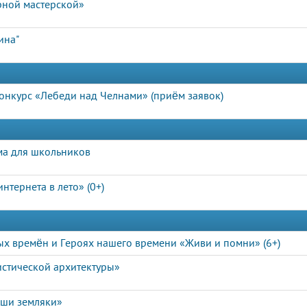
рной мастерской»
ина"
нкурс «Лебеди над Челнами» (приём заявок)
ма для школьников
нтернета в лето» (0+)
х времён и Героях нашего времени «Живи и помни» (6+)
истической архитектуры»
аши земляки»