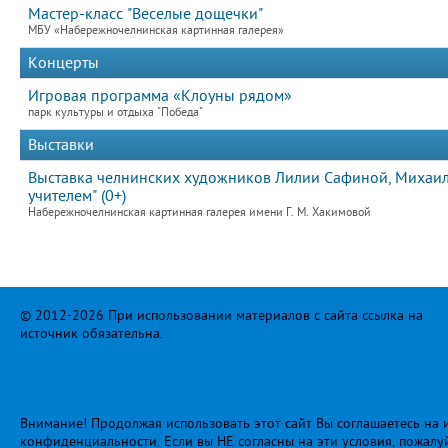
Мастер-класс "Веселые дощечки"
МБУ «Набережночелнинская картинная галерея»
Концерты
Игровая программа «Клоуны рядом»
парк культуры и отдыха "Победа"
Выставки
Выставка челнинских художников Лилии Сафиной, Михаила
учителем" (0+)
Набережночелнинская картинная галерея имени Г. М. Хакимовой
© 2012-2026 При использовании материалов с сайта ссылка на
источник обязательна.
Внимание! Продолжая использовать этот сайт Вы соглашаетесь на и
конфиденциальности
. Если вы НЕ согласны на эти условия, пожалу