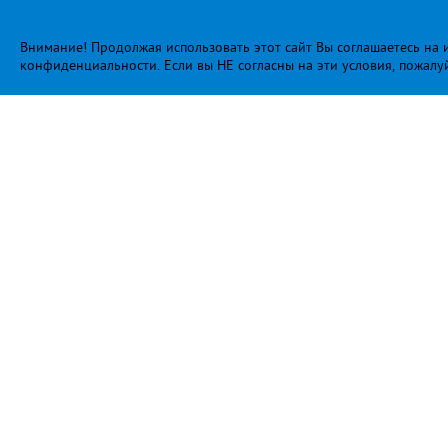
Внимание! Продолжая использовать этот сайт Вы соглашаетесь на и
конфиденциальности
. Если вы НЕ согласны на эти условия, пожалу