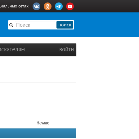
циальных сетях
поиск
искателям
войти
Начало