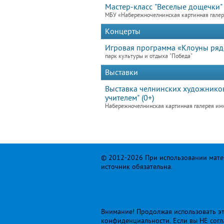
Мастер-класс "Веселые дощечки"
МБУ «Набережночелнинская картинная гале
Концерты
Игровая программа «Клоуны ря
парк культуры и отдыха "Победа"
Выставки
Выставка челнинских художников
учителем" (0+)
Набережночелнинская картинная галерея им
© 2012-2026 При использовании матер
источник обязательна.
Внимание! Продолжая использовать это
конфиденциальности
. Если вы НЕ сог