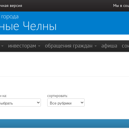
чная версия
Мы в со
е
инвесторам
обращения граждан
афиша
со
и на:
сортировать: