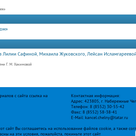
рея»
дом»
 Лилии Сафиной, Михаила Жуковского, Лейсан Исламгареевой
ени Г. М. Хакимовой
иалов с сайта ссылка на
Контактная информация:
Адрес: 423805, г. Набережные Че
Телефон: 8 (8552) 30-55-42
Факс: 8 (8552) 58-38-41
E-Mail: kancel.chelny@tatar.ru
т сайт Вы соглашаетесь на использование файлов cookie, а также сог
ласны на эти условия, пожалуйста, покиньте этот сайт