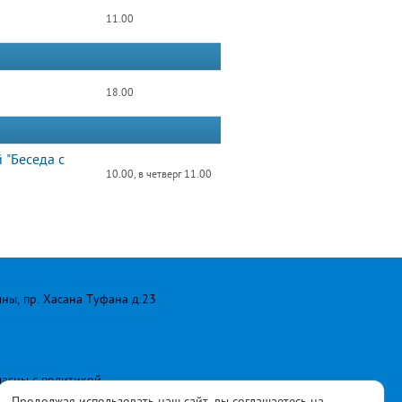
11.00
18.00
 "Беседа с
10.00, в четверг 11.00
лны, пр. Хасана Туфана д.23
ласны с
политикой
Продолжая использовать наш сайт, вы соглашаетесь на