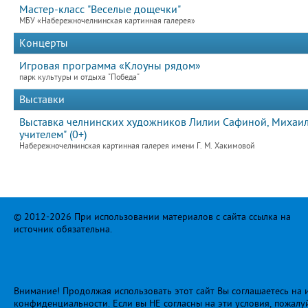
Мастер-класс "Веселые дощечки"
МБУ «Набережночелнинская картинная галерея»
Концерты
Игровая программа «Клоуны рядом»
парк культуры и отдыха "Победа"
Выставки
Выставка челнинских художников Лилии Сафиной, Михаила
учителем" (0+)
Набережночелнинская картинная галерея имени Г. М. Хакимовой
© 2012-2026 При использовании материалов с сайта ссылка на
источник обязательна.
Внимание! Продолжая использовать этот сайт Вы соглашаетесь на и
конфиденциальности
. Если вы НЕ согласны на эти условия, пожалу