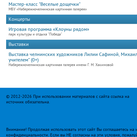
Мастер-класс "Веселые дощечки"
МБУ «Набережночелнинская картинная галерея»
Концерты
Игровая программа «Клоуны рядом»
парк культуры и отдыха "Победа"
Выставки
Выставка челнинских художников Лилии Сафиной, Михаила
учителем" (0+)
Набережночелнинская картинная галерея имени Г. М. Хакимовой
© 2012-2026 При использовании материалов с сайта ссылка на
источник обязательна.
Внимание! Продолжая использовать этот сайт Вы соглашаетесь на и
конфиденциальности
. Если вы НЕ согласны на эти условия, пожалу