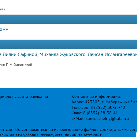
рея»
дом»
 Лилии Сафиной, Михаила Жуковского, Лейсан Исламгареевой
ени Г. М. Хакимовой
иалов с сайта ссылка на
Контактная информация:
Адрес: 423805, г. Набережные Че
Телефон: 8 (8552) 30-55-42
Факс: 8 (8552) 58-38-41
E-Mail: kancel.chelny@tatar.ru
т сайт Вы соглашаетесь на использование файлов cookie, а также сог
ласны на эти условия, пожалуйста, покиньте этот сайт