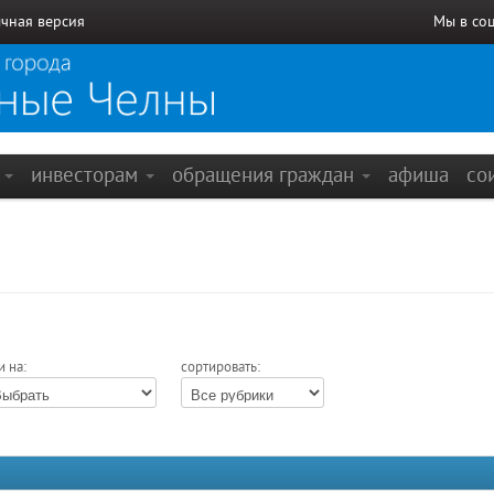
чная версия
Мы в со
е
инвесторам
обращения граждан
афиша
со
и на:
сортировать: