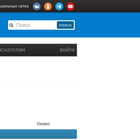
циальных сетях
поиск
искателям
войти
Начало