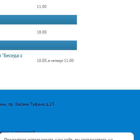
11.00
18.00
 "Беседа с
10.00, в четверг 11.00
лны, пр. Хасана Туфана д.23
ласны с
политикой
Продолжая использовать наш сайт, вы соглашаетесь на