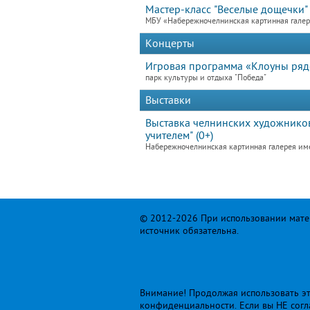
Мастер-класс "Веселые дощечки"
МБУ «Набережночелнинская картинная гале
Концерты
Игровая программа «Клоуны ря
парк культуры и отдыха "Победа"
Выставки
Выставка челнинских художников
учителем" (0+)
Набережночелнинская картинная галерея им
© 2012-2026 При использовании матер
источник обязательна.
Внимание! Продолжая использовать это
конфиденциальности
. Если вы НЕ сог