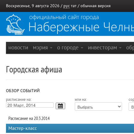
Воскресенье, 9 августа 2026 /
рус
тат
/
обычная версия
новости
мэрия
о городе
инвесторам
об
Городская афиша
ОБЗОР СОБЫТИЙ
расписание на:
или на:
сор
Расписание на 20.3.2014
Мастер-класс