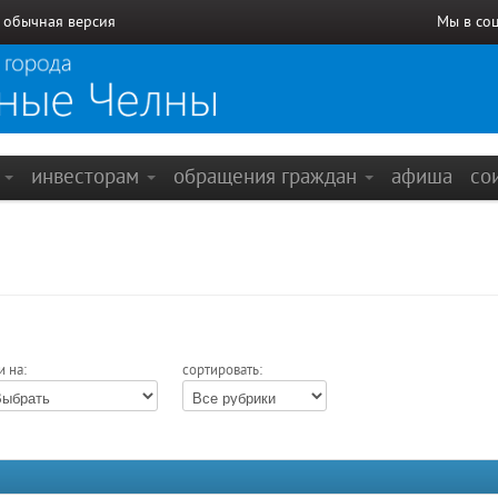
/
обычная версия
Мы в со
е
инвесторам
обращения граждан
афиша
со
и на:
сортировать: