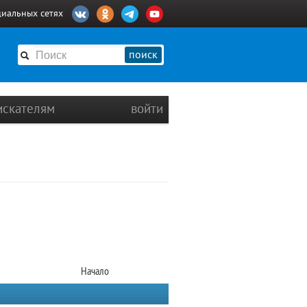
циальных сетях
поиск
искателям
войти
Начало