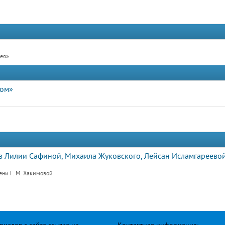
рея»
дом»
 Лилии Сафиной, Михаила Жуковского, Лейсан Исламгареевой
ени Г. М. Хакимовой