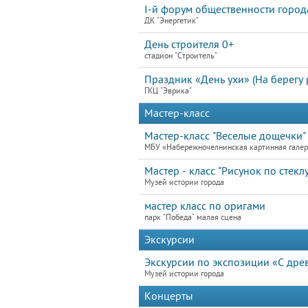
I-й форум общественности горо
ДК "Энергетик"
День строителя 0+
стадион "Строитель"
Праздник «День ухи» (На берегу 
ГКЦ "Эврика"
Мастер-класс
Мастер-класс "Веселые дощечки"
МБУ «Набережночелнинская картинная гале
Мастер - класс "Рисунок по стеклу
Музей истории города
мастер класс по оригами
парк "Победа" малая сцена
Экскурсии
Экскурсии по экспозиции «С дре
Музей истории города
Концерты