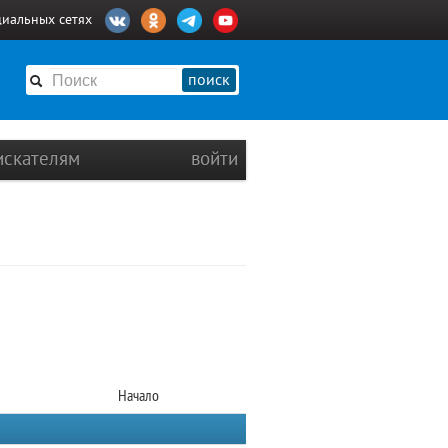
циальных сетях
поиск
искателям
войти
Начало