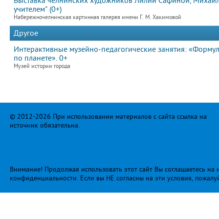
Выставка челнинских художников Лилии Сафиной, Михаила
учителем" (0+)
Набережночелнинская картинная галерея имени Г. М. Хакимовой
Другое
Интерактивные музейно-педагогические занятия: «Формула
по планете». 0+
Музей истории города
© 2012-2026 При использовании материалов с сайта ссылка на
источник обязательна.
Внимание! Продолжая использовать этот сайт Вы соглашаетесь на и
конфиденциальности
. Если вы НЕ согласны на эти условия, пожалу