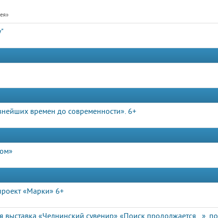
рея»
"
внейших времен до современности». 6+
дом»
роект «Марки» 6+
я выставка «Челнинский сувенир» «Поиск продолжается…», п