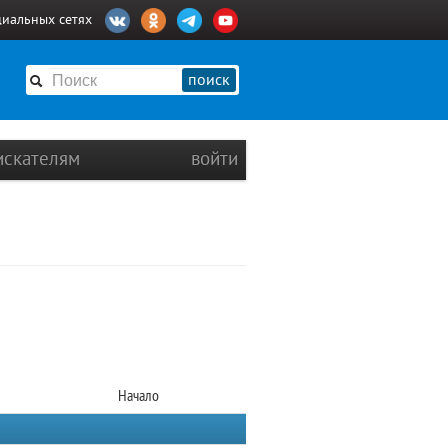
циальных сетях
поиск
искателям
войти
Начало