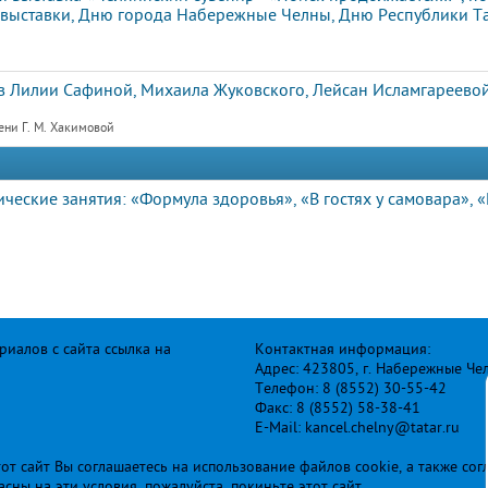
 выставки, Дню города Набережные Челны, Дню Республики Та
 Лилии Сафиной, Михаила Жуковского, Лейсан Исламгареевой
ени Г. М. Хакимовой
ческие занятия: «Формула здоровья», «В гостях у самовара», 
иалов с сайта ссылка на
Контактная информация:
Адрес: 423805, г. Набережные Че
Телефон: 8 (8552) 30-55-42
Факс: 8 (8552) 58-38-41
E-Mail: kancel.chelny@tatar.ru
т сайт Вы соглашаетесь на использование файлов cookie, а также сог
ласны на эти условия, пожалуйста, покиньте этот сайт