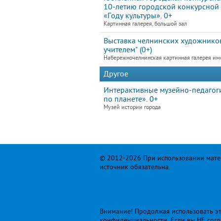
10-летию городской конкурсной
«Году культуры». 0+
Картинная галерея, большой зал
Выставка челнинских художников
учителем" (0+)
Набережночелнинская картинная галерея им
Другое
Интерактивные музейно-педагоги
по планете». 0+
Музей истории города
© 2012-2026 При использовании матер
источник обязательна.
Внимание! Продолжая использовать это
конфиденциальности
. Если вы НЕ сог