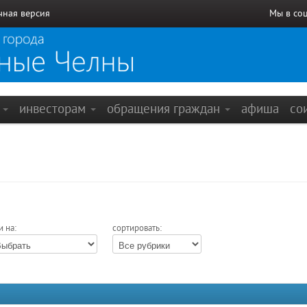
чная версия
Мы в со
е
инвесторам
обращения граждан
афиша
со
и на:
сортировать: