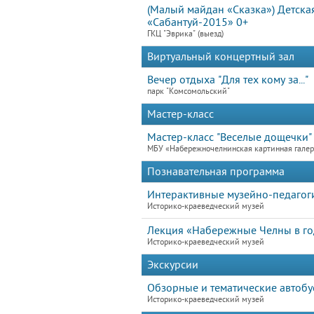
(Малый майдан «Сказка») Детска
«Сабантуй-2015» 0+
ГКЦ "Эврика" (выезд)
Виртуальный концертный зал
Вечер отдыха "Для тех кому за..."
парк "Комсомольский"
Мастер-класс
Мастер-класс "Веселые дощечки"
МБУ «Набережночелнинская картинная гале
Познавательная программа
Интерактивные музейно-педагог
Историко-краеведческий музей
Лекция «Набережные Челны в го
Историко-краеведческий музей
Экскурсии
Обзорные и тематические автобу
Историко-краеведческий музей