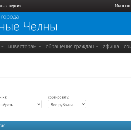
чная версия
Мы в со
е
инвесторам
обращения граждан
афиша
со
и на:
сортировать:
тия