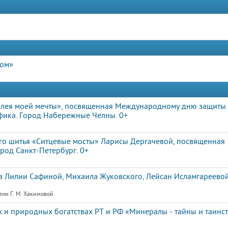
дом»
ллея моей мечты», посвященная Международному дню защиты 
афика. Город Набережные Челны. 0+
го шитья «Ситцевые мосты» Ларисы Дергачевой, посвященная
од Санкт-Петербург. 0+
 Лилии Сафиной, Михаила Жуковского, Лейсан Исламгареевой
ени Г. М. Хакимовой
 и природных богатствах РТ и РФ «Минералы - тайны и таинс