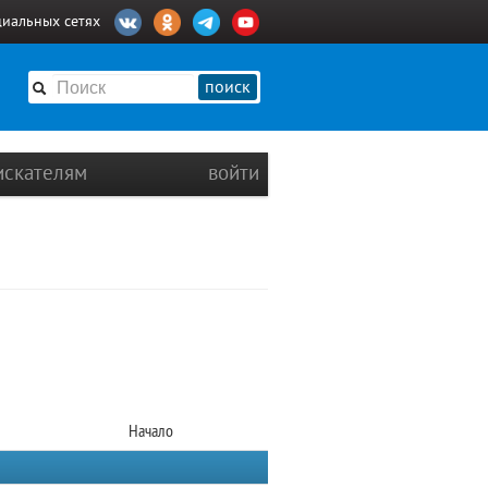
циальных сетях
поиск
искателям
войти
Начало