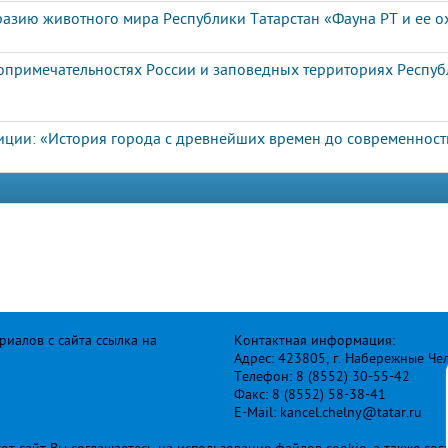
азию животного мира Республики Татарстан «Фауна РТ и ее о
опримечательностях России и заповедных территориях Респу
иции: «История города с древнейших времен до современност
иалов с сайта ссылка на
Контактная информация:
Адрес: 423805, г. Набережные Че
Телефон: 8 (8552) 30-55-42
Факс: 8 (8552) 58-38-41
E-Mail: kancel.chelny@tatar.ru