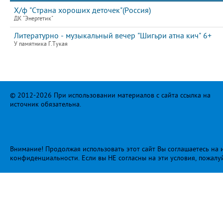
Х/ф "Страна хороших деточек"(Россия)
ДК "Энергетик"
Литературно - музыкальный вечер "Шигьри атна кич" 6+
У памятника Г.Тукая
© 2012-2026 При использовании материалов с сайта ссылка на
источник обязательна.
Внимание! Продолжая использовать этот сайт Вы соглашаетесь на и
конфиденциальности
. Если вы НЕ согласны на эти условия, пожалу