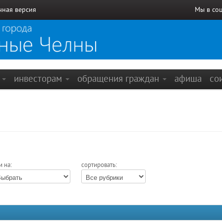
чная версия
Мы в со
е
инвесторам
обращения граждан
афиша
со
и на:
сортировать: