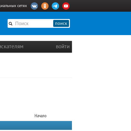
циальных сетях
поиск
искателям
войти
Начало