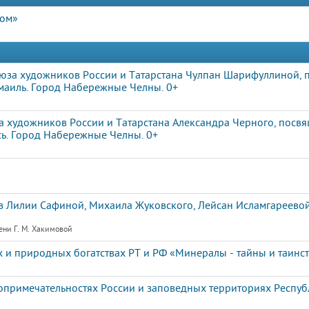
дом»
оюза художников России и Татарстана Чулпан Шарифуллиной,
маиль. Город Набережные Челны. 0+
 художников России и Татарстана Александра Черного, посв
ь. Город Набережные Челны. 0+
 Лилии Сафиной, Михаила Жуковского, Лейсан Исламгареевой
ени Г. М. Хакимовой
 и природных богатствах РТ и РФ «Минералы - тайны и таинс
опримечательностях России и заповедных территориях Респу