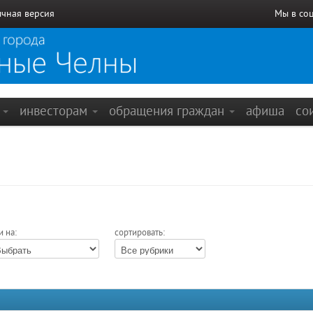
чная версия
Мы в со
е
инвесторам
обращения граждан
афиша
со
и на:
сортировать: