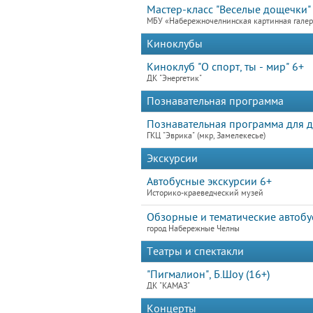
Мастер-класс "Веселые дощечки"
МБУ «Набережночелнинская картинная гале
Киноклубы
Киноклуб "О спорт, ты - мир" 6+
ДК "Энергетик"
Познавательная программа
Познавательная программа для де
ГКЦ "Эврика" (мкр, Замелекесье)
Экскурсии
Автобусные экскурсии 6+
Историко-краеведческий музей
Обзорные и тематические автобу
город Набережные Челны
Театры и спектакли
"Пигмалион", Б.Шоу (16+)
ДК "КАМАЗ"
Концерты