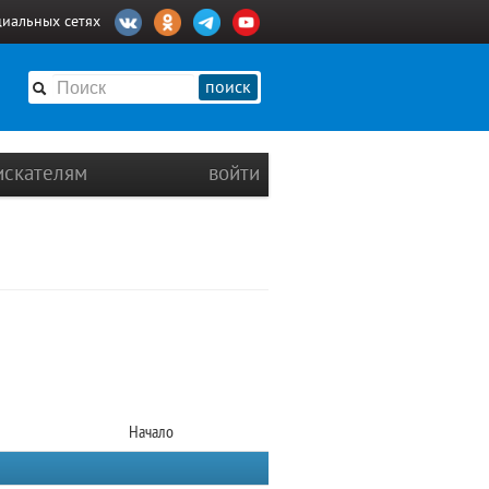
циальных сетях
поиск
искателям
войти
Начало