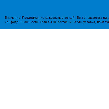
Внимание! Продолжая использовать этот сайт Вы соглашаетесь на и
конфиденциальности
. Если вы НЕ согласны на эти условия, пожалу