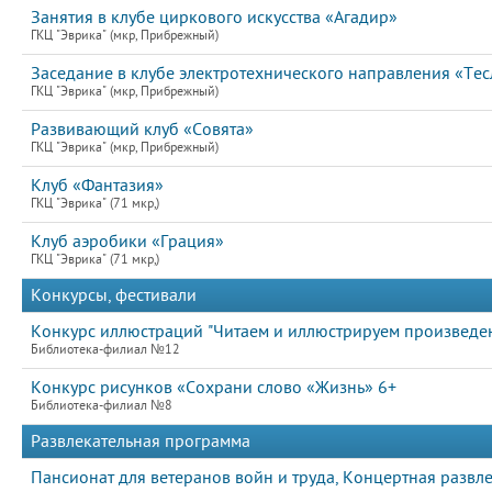
Занятия в клубе циркового искусства «Агадир»
ГКЦ "Эврика" (мкр, Прибрежный)
Заседание в клубе электротехнического направления «Тес
ГКЦ "Эврика" (мкр, Прибрежный)
Развивающий клуб «Совята»
ГКЦ "Эврика" (мкр, Прибрежный)
Клуб «Фантазия»
ГКЦ "Эврика" (71 мкр,)
Клуб аэробики «Грация»
ГКЦ "Эврика" (71 мкр,)
Конкурсы, фестивали
Конкурс иллюстраций "Читаем и иллюстрируем произведен
Библиотека-филиал №12
Конкурс рисунков «Сохрани слово «Жизнь» 6+
Библиотека-филиал №8
Развлекательная программа
Пансионат для ветеранов войн и труда, Концертная разв