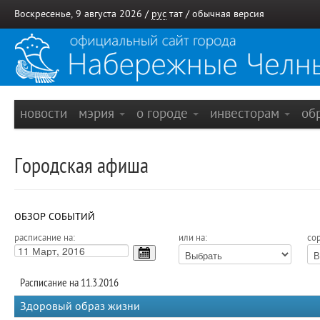
Воскресенье, 9 августа 2026 /
рус
тат
/
обычная версия
новости
мэрия
о городе
инвесторам
об
Городская афиша
ОБЗОР СОБЫТИЙ
расписание на:
или на:
сор
Расписание на 11.3.2016
Здоровый образ жизни