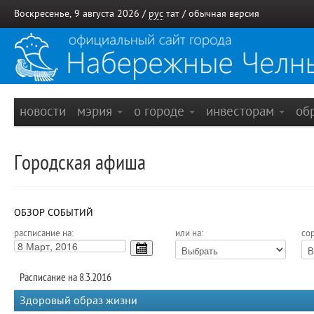
Воскресенье, 9 августа 2026 /
рус
тат
/
обычная версия
новости
мэрия
о городе
инвесторам
об
Городская афиша
ОБЗОР СОБЫТИЙ
расписание на:
или на:
сор
Расписание на 8.3.2016
Здоровый образ жизни