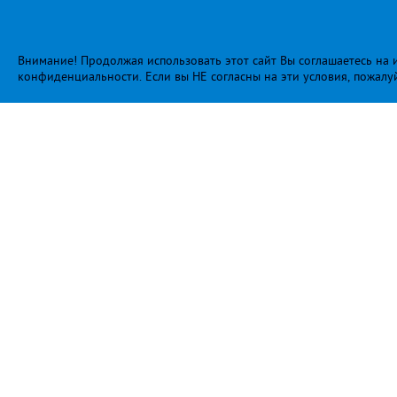
Внимание! Продолжая использовать этот сайт Вы соглашаетесь на и
конфиденциальности
. Если вы НЕ согласны на эти условия, пожалу