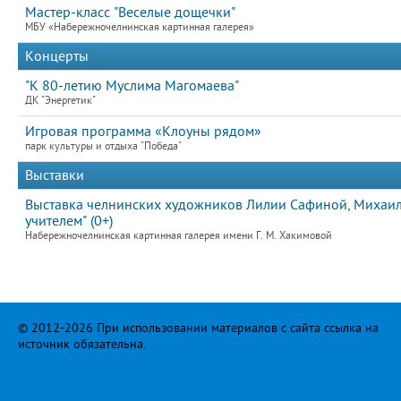
Мастер-класс "Веселые дощечки"
МБУ «Набережночелнинская картинная галерея»
Концерты
"К 80-летию Муслима Магомаева"
ДК "Энергетик"
Игровая программа «Клоуны рядом»
парк культуры и отдыха "Победа"
Выставки
Выставка челнинских художников Лилии Сафиной, Михаила
учителем" (0+)
Набережночелнинская картинная галерея имени Г. М. Хакимовой
© 2012-2026 При использовании материалов с сайта ссылка на
источник обязательна.