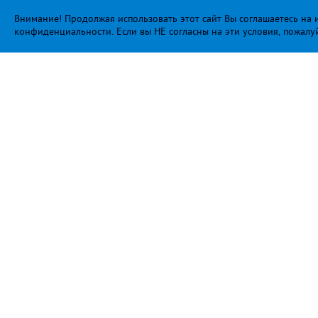
Внимание! Продолжая использовать этот сайт Вы соглашаетесь на и
конфиденциальности
. Если вы НЕ согласны на эти условия, пожалу