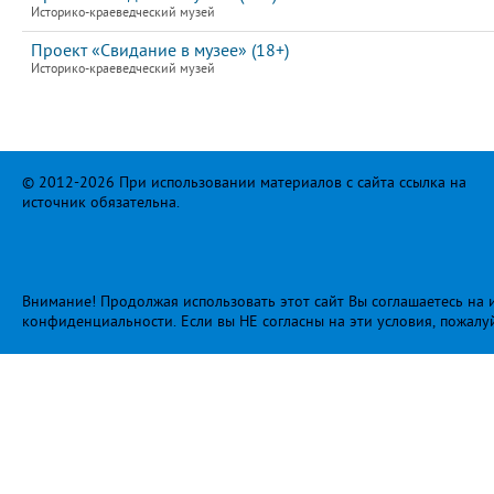
Историко-краеведческий музей
Проект «Свидание в музее» (18+)
Историко-краеведческий музей
© 2012-2026 При использовании материалов с сайта ссылка на
источник обязательна.
Внимание! Продолжая использовать этот сайт Вы соглашаетесь на и
конфиденциальности
. Если вы НЕ согласны на эти условия, пожалу