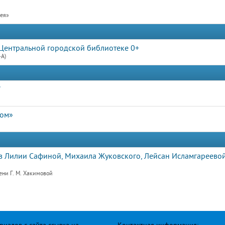
рея»
Центральной городской библиотеке 0+
4А)
"
дом»
 Лилии Сафиной, Михаила Жуковского, Лейсан Исламгареевой
ени Г. М. Хакимовой