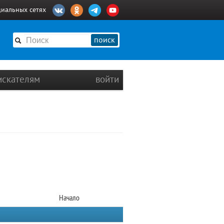
циальных сетях
поиск
искателям
войти
Начало