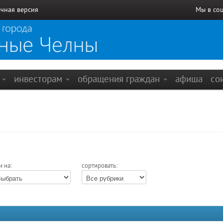
чная версия
Мы в со
е
инвесторам
обращения граждан
афиша
со
и на:
сортировать: