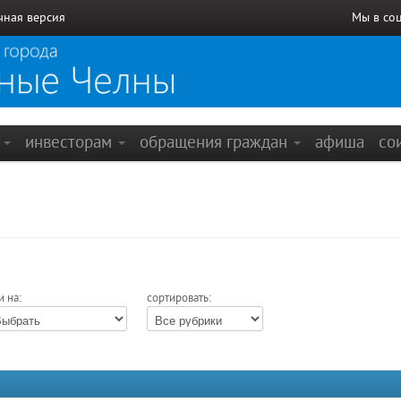
чная версия
Мы в со
е
инвесторам
обращения граждан
афиша
со
и на:
сортировать: