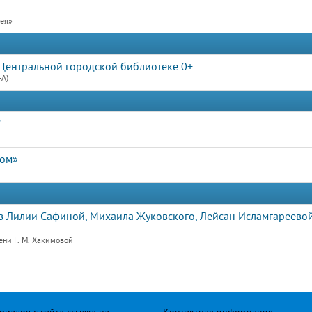
рея»
Центральной городской библиотеке 0+
4А)
"
дом»
 Лилии Сафиной, Михаила Жуковского, Лейсан Исламгареевой
ени Г. М. Хакимовой