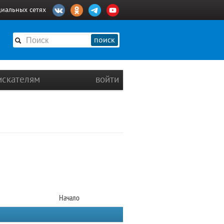
циальных сетях
поиск
искателям
войти
Начало