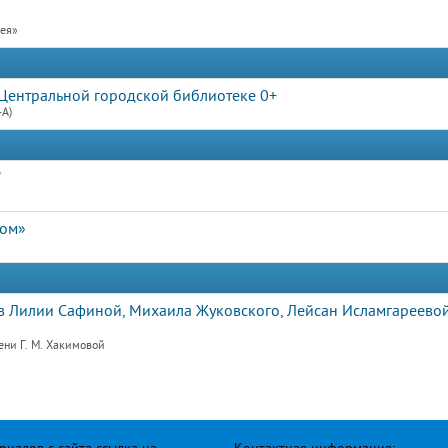
рея»
Центральной городской библиотеке 0+
4А)
"
дом»
 Лилии Сафиной, Михаила Жуковского, Лейсан Исламгареевой
ени Г. М. Хакимовой