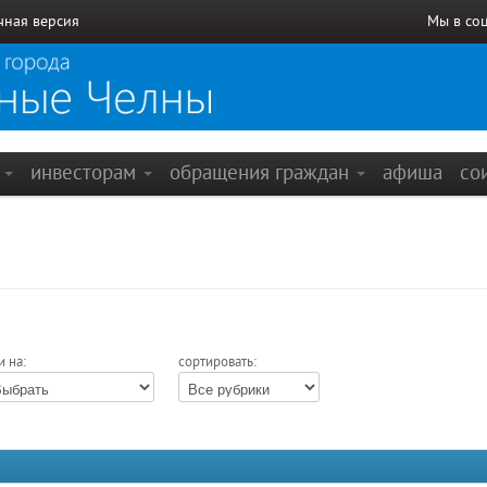
чная версия
Мы в со
е
инвесторам
обращения граждан
афиша
со
и на:
сортировать: