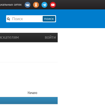
циальных сетях
поиск
искателям
войти
Начало