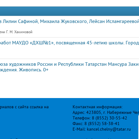
 Лилии Сафиной, Михаила Жуковского, Лейсан Исламгареевой
ени Г. М. Хакимовой
 работ МАУДО «ДХШ№1», посвященная 45-летию школы. Город
юза художников России и Республики Татарстан Мансура Заки
ждения. Живопись. 0+
иалов с сайта ссылка на
Контактная информация:
Адрес: 423805, г. Набережные Че
Телефон: 8 (8552) 30-55-42
Факс: 8 (8552) 58-38-41
E-Mail: kancel.chelny@tatar.ru