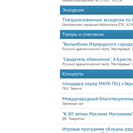
Библиотека-филиал № 15 (Н.Г. 45/14)
Экскурсии
Театрализованные экскурсии по 
Центральная городская библиотека (ГЭС, 4/1
Театры и спектакли
"Волшебник Изумрудного города",
Русский драматический театр "Мастеровые" (
"Свидетель обвинения", А.Кристи,
Русский драматический театр "Мастеровые" (
Концерты
площадка перед МАУК ГКЦ «Эврик
ГКЦ "Эврика"
Международный благотворительн
Органный зал
"К 80-летию Муслима Магомаева
ДК "Энергетик"
Игровая программа «Клоуны ря