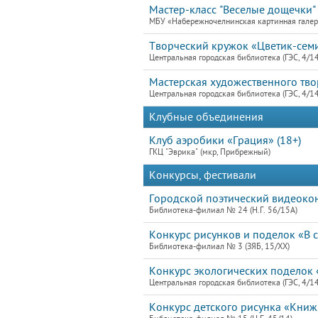
Мастер-класс "Веселые дощечки"
МБУ «Набережночелнинская картинная гале
Творческий кружок «Цветик-семиц
Центральная городская библиотека (ГЭС, 4/1
Мастерская художественного тво
Центральная городская библиотека (ГЭС, 4/1
Клубные объединения
Клуб аэробики «Грация» (18+)
ГКЦ "Эврика" (мкр, Прибрежный)
Конкурсы, фестивали
Городской поэтический видеокон
Библиотека-филиал № 24 (Н.Г. 56/15А)
Конкурс рисунков и поделок «В с
Библиотека-филиал № 3 (ЗЯБ, 15/ХХ)
Конкурс экологических поделок 
Центральная городская библиотека (ГЭС, 4/1
Конкурс детского рисунка «Книж