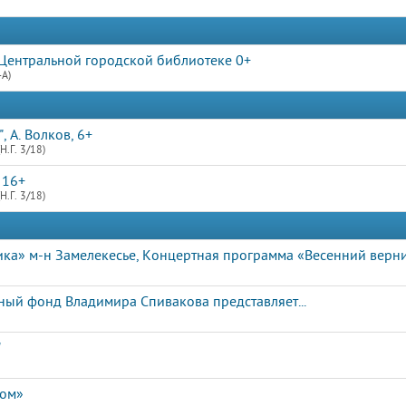
Центральной городской библиотеке 0+
4А)
 А. Волков, 6+
Н.Г. 3/18)
 16+
Н.Г. 3/18)
а» м-н Замелекесье, Концертная программа «Весенний верни
ый фонд Владимира Спивакова представляет...
"
дом»