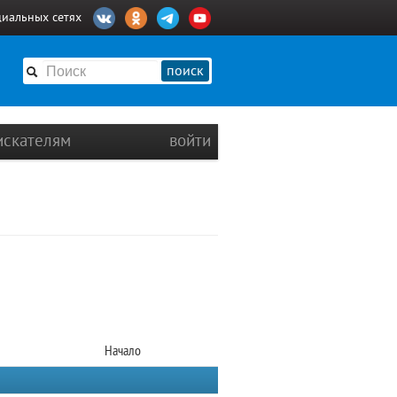
циальных сетях
поиск
искателям
войти
Начало