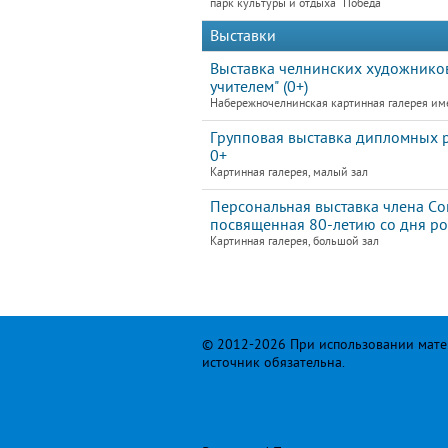
парк культуры и отдыха "Победа"
Выставки
Выставка челнинских художников
учителем" (0+)
Набережночелнинская картинная галерея им
Групповая выставка дипломных
0+
Картинная галерея, малый зал
Персональная выставка члена Со
посвященная 80-летию со дня ро
Картинная галерея, большой зал
© 2012-2026 При использовании матер
источник обязательна.