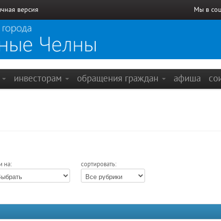
чная версия
Мы в со
е
инвесторам
обращения граждан
афиша
со
и на:
сортировать: